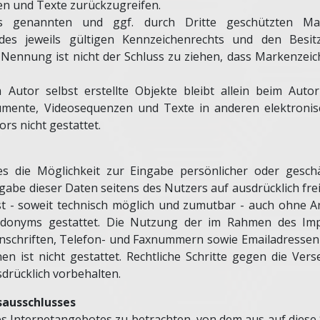
n und Texte zurückzugreifen.
tes genannten und ggf. durch Dritte geschützten Ma
s jeweils gültigen Kennzeichenrechts und den Besitz
Nennung ist nicht der Schluss zu ziehen, dass Markenzeic
 Autor selbst erstellte Objekte bleibt allein beim Autor
mente, Videosequenzen und Texte in anderen elektronisc
s nicht gestattet.
s die Möglichkeit zur Eingabe persönlicher oder gesch
isgabe dieser Daten seitens des Nutzers auf ausdrücklich fr
st - soweit technisch möglich und zumutbar - auch ohne 
udonyms gestattet. Die Nutzung der im Rahmen des Im
anschriften, Telefon- und Faxnummern sowie Emailadressen
en ist nicht gestattet. Rechtliche Schritte gegen die V
drücklich vorbehalten.
sausschlusses
des Internetangebotes zu betrachten, von dem aus auf diese 