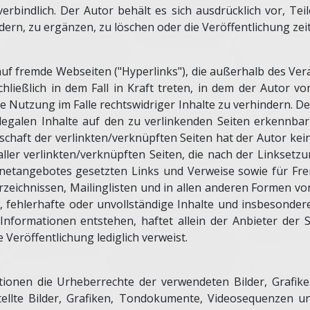
erbindlich. Der Autor behält es sich ausdrücklich vor, T
n, zu ergänzen, zu löschen oder die Veröffentlichung zeit
auf fremde Webseiten ("Hyperlinks"), die außerhalb des Ve
hließlich in dem Fall in Kraft treten, in dem der Autor v
 Nutzung im Falle rechtswidriger Inhalte zu verhindern. Der
legalen Inhalte auf den zu verlinkenden Seiten erkennbar
chaft der verlinkten/verknüpften Seiten hat der Autor keine
 aller verlinkten/verknüpften Seiten, die nach der Linksetz
ternetangebotes gesetzten Links und Verweise sowie für Fr
zeichnissen, Mailinglisten und in allen anderen Formen v
ale, fehlerhafte oder unvollständige Inhalte und insbesonde
nformationen entstehen, haftet allein der Anbieter der S
e Veröffentlichung lediglich verweist.
ikationen die Urheberrechte der verwendeten Bilder, Graf
tellte Bilder, Grafiken, Tondokumente, Videosequenzen un