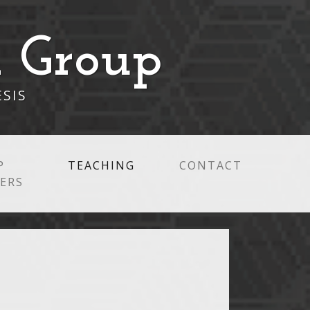
 Group
ESIS
P
TEACHING
(CURRENT)
CONTACT
ERS