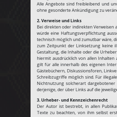
Alle Angebote sind freibleibend und unv
ohne gesonderte Ankündigung zu veränder
2. Verweise und Links
Bei direkten oder indirekten Verweisen 
würde eine Haftungsverpflichtung aussc
technisch möglich und zumutbar wäre, die
zum Zeitpunkt der Linksetzung keine il
Gestaltung, die Inhalte oder die Urhebers
hiermit ausdrücklich von allen Inhalten
gilt für alle innerhalb des eigenen In
Gästebüchern, Diskussionsforen, Linkver
Schreibzugriffe möglich sind. Für illeg
Nichtnutzung solcherart dargebotener I
derjenige, der über Links auf die jeweilig
3. Urheber- und Kennzeichenrecht
Der Autor ist bestrebt, in allen Publ
Texte zu beachten, von ihm selbst ers